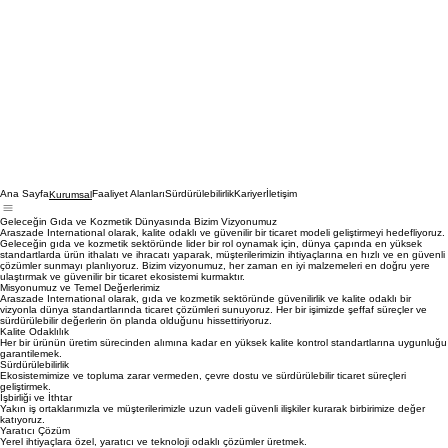
Ana Sayfa
Faaliyet Alanları
Sürdürülebilirlik
Kariyer
İletişim
Kurumsal
Geleceğin Gıda ve Kozmetik Dünyasında Bizim Vizyonumuz
Araszade International olarak, kalite odaklı ve güvenilir bir ticaret modeli geliştirmeyi hedefliyoruz.
Geleceğin gıda ve kozmetik sektöründe lider bir rol oynamak için, dünya çapında en yüksek
standartlarda ürün ithalatı ve ihracatı yaparak, müşterilerimizin ihtiyaçlarına en hızlı ve en güvenli
çözümler sunmayı planlıyoruz. Bizim vizyonumuz, her zaman en iyi malzemeleri en doğru yere
ulaştırmak ve güvenilir bir ticaret ekosistemi kurmaktır.
Misyonumuz ve Temel Değerlerimiz
Araszade International olarak, gıda ve kozmetik sektöründe güvenilirlik ve kalite odaklı bir
vizyonla dünya standartlarında ticaret çözümleri sunuyoruz. Her bir işimizde şeffaf süreçler ve
sürdürülebilir değerlerin ön planda olduğunu hissettiriyoruz.
Kalite Odaklılık
Her bir ürünün üretim sürecinden alımına kadar en yüksek kalite kontrol standartlarına uygunluğu
garantilemek.
Sürdürülebilirlik
Ekosistemimize ve topluma zarar vermeden, çevre dostu ve sürdürülebilir ticaret süreçleri
geliştirmek.
İşbirliği ve İthtar
Yakın iş ortaklarımızla ve müşterilerimizle uzun vadeli güvenli ilişkiler kurarak birbirimize değer
katıyoruz.